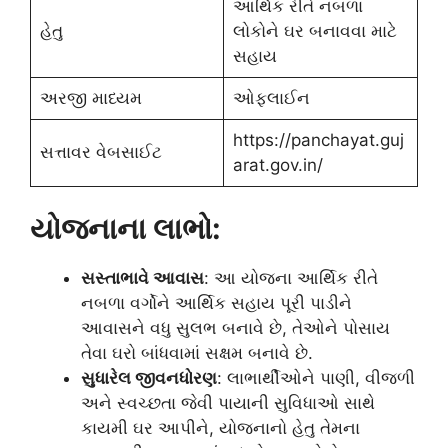
આર્થિક રીતે નબળા
હેતુ
લોકોને ઘર બનાવવા માટે
સહાય
અરજી માધ્યમ
ઓફલાઈન
https://panchayat.guj
સત્તાવર વેબસાઈટ
arat.gov.in/
યોજનાના લાભો:
સસ્તાભાવે આવાસ
: આ યોજના આર્થિક રીતે
નબળા વર્ગોને આર્થિક સહાય પૂરી પાડીને
આવાસને વધુ સુલભ બનાવે છે, તેઓને પોસાય
તેવા ઘરો બાંધવામાં સક્ષમ બનાવે છે.
સુધારેલ જીવનધોરણ
: લાભાર્થીઓને પાણી, વીજળી
અને સ્વચ્છતા જેવી પાયાની સુવિધાઓ સાથે
કાયમી ઘર આપીને, યોજનાનો હેતુ તેમના