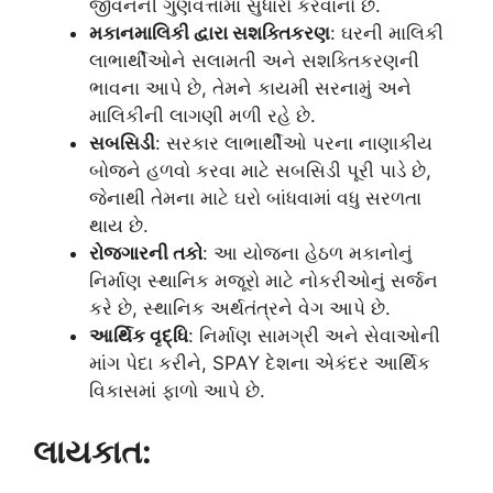
જીવનની ગુણવત્તામાં સુધારો કરવાનો છે.
મકાનમાલિકી દ્વારા સશક્તિકરણ
: ઘરની માલિકી
લાભાર્થીઓને સલામતી અને સશક્તિકરણની
ભાવના આપે છે, તેમને કાયમી સરનામું અને
માલિકીની લાગણી મળી રહે છે.
સબસિડી
: સરકાર લાભાર્થીઓ પરના નાણાકીય
બોજને હળવો કરવા માટે સબસિડી પૂરી પાડે છે,
જેનાથી તેમના માટે ઘરો બાંધવામાં વધુ સરળતા
થાય છે.
રોજગારની તકો
: આ યોજના હેઠળ મકાનોનું
નિર્માણ સ્થાનિક મજૂરો માટે નોકરીઓનું સર્જન
કરે છે, સ્થાનિક અર્થતંત્રને વેગ આપે છે.
આર્થિક વૃદ્ધિ
: નિર્માણ સામગ્રી અને સેવાઓની
માંગ પેદા કરીને, SPAY દેશના એકંદર આર્થિક
વિકાસમાં ફાળો આપે છે.
લાયકાત: