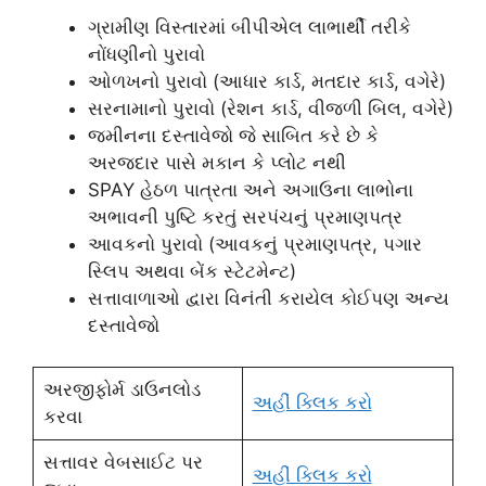
ગ્રામીણ વિસ્તારમાં બીપીએલ લાભાર્થી તરીકે
નોંધણીનો પુરાવો
ઓળખનો પુરાવો (આધાર કાર્ડ, મતદાર કાર્ડ, વગેરે)
સરનામાનો પુરાવો (રેશન કાર્ડ, વીજળી બિલ, વગેરે)
જમીનના દસ્તાવેજો જે સાબિત કરે છે કે
અરજદાર પાસે મકાન કે પ્લોટ નથી
SPAY હેઠળ પાત્રતા અને અગાઉના લાભોના
અભાવની પુષ્ટિ કરતું સરપંચનું પ્રમાણપત્ર
આવકનો પુરાવો (આવકનું પ્રમાણપત્ર, પગાર
સ્લિપ અથવા બેંક સ્ટેટમેન્ટ)
સત્તાવાળાઓ દ્વારા વિનંતી કરાયેલ કોઈપણ અન્ય
દસ્તાવેજો
અરજીફોર્મ ડાઉનલોડ
અહીં ક્લિક કરો
કરવા
સત્તાવર વેબસાઈટ પર
અહીં ક્લિક કરો