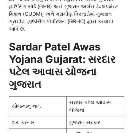
હાઉસિંગ બોર્ડ (GHB) અને ગુજરાત અર્બન ડેવલપમેન્ટ
મિશન (GUDM), અને ગ્રામીણ વિસ્તારોમાં ગુજરાત
ગ્રામીણ હાઉસિંગ કોર્પોરેશન (GRHC) દ્વારા કરવામાં
આવે છે.
Sardar Patel Awas
Yojana Gujarat: સરદાર
પટેલ આવાસ યોજના
ગુજરાત
સરદાર પટેલ આવાસ
યોજનાનું નામ
યોજના
શરુ કરનાર
ગુજરાત સરકાર