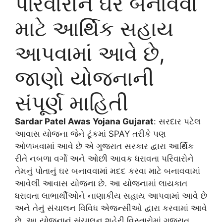
પરિવારોને ઘર બનાવવા
માટે આર્થિક સહાય
આપવામાં આવે છે,
જાણો યોજનાની
સંપૂર્ણ માહિતી
Sardar Patel Awas Yojana Gujarat
: સરદાર પટેલ
આવાસ યોજના જેને ટૂંકમાં SPAY તરીકે પણ
ઓળખવામાં આવે છે એ ગુજરાત સરકાર દ્વારા આર્થિક
રીતે નબળા વર્ગો અને ઓછી આવક ધરાવતા પરિવારોને
તેમનું પોતાનું ઘર બનાવવામાં મદદ કરવા માટે બનાવવામાં
આવેલી આવાસ યોજના છે. આ યોજનામાં લાયકાત
ધરાવતા લાભાર્થીઓને નાણાકીય સહાય આપવામાં આવે છે
અને તેનું સંચાલન વિવિધ એજન્સીઓ દ્વારા કરવામાં આવે
છે. આ યોજનાનું સંચાલન શહેરી વિસ્તારોમાં ગુજરાત