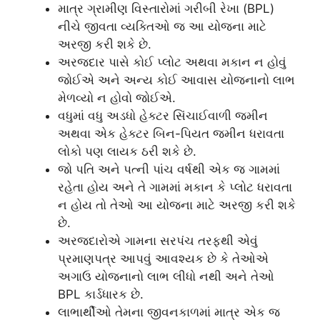
માત્ર ગ્રામીણ વિસ્તારોમાં ગરીબી રેખા (BPL)
નીચે જીવતા વ્યક્તિઓ જ આ યોજના માટે
અરજી કરી શકે છે.
અરજદાર પાસે કોઈ પ્લોટ અથવા મકાન ન હોવું
જોઈએ અને અન્ય કોઈ આવાસ યોજનાનો લાભ
મેળવ્યો ન હોવો જોઈએ.
વધુમાં વધુ અડધો હેક્ટર સિંચાઈવાળી જમીન
અથવા એક હેક્ટર બિન-પિયત જમીન ધરાવતા
લોકો પણ લાયક ઠરી શકે છે.
જો પતિ અને પત્ની પાંચ વર્ષથી એક જ ગામમાં
રહેતા હોય અને તે ગામમાં મકાન કે પ્લોટ ધરાવતા
ન હોય તો તેઓ આ યોજના માટે અરજી કરી શકે
છે.
અરજદારોએ ગામના સરપંચ તરફથી એવું
પ્રમાણપત્ર આપવું આવશ્યક છે કે તેઓએ
અગાઉ યોજનાનો લાભ લીધો નથી અને તેઓ
BPL કાર્ડધારક છે.
લાભાર્થીઓ તેમના જીવનકાળમાં માત્ર એક જ