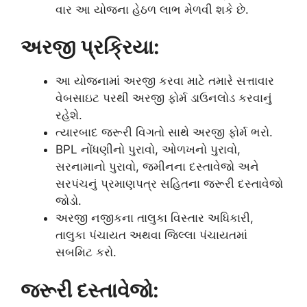
વાર આ યોજના હેઠળ લાભ મેળવી શકે છે.
અરજી પ્રક્રિયા:
આ યોજનામાં અરજી કરવા માટે તમારે સત્તાવાર
વેબસાઇટ પરથી અરજી ફોર્મ ડાઉનલોડ કરવાનું
રહેશે.
ત્યારબાદ જરૂરી વિગતો સાથે અરજી ફોર્મ ભરો.
BPL નોંધણીનો પુરાવો, ઓળખનો પુરાવો,
સરનામાનો પુરાવો, જમીનના દસ્તાવેજો અને
સરપંચનું પ્રમાણપત્ર સહિતના જરૂરી દસ્તાવેજો
જોડો.
અરજી નજીકના તાલુકા વિસ્તાર અધિકારી,
તાલુકા પંચાયત અથવા જિલ્લા પંચાયતમાં
સબમિટ કરો.
જરૂરી દસ્તાવેજો: