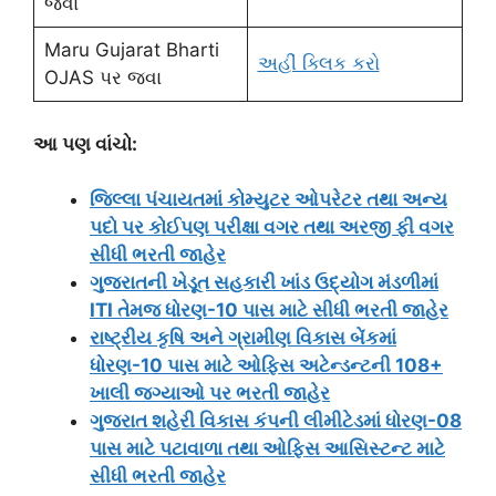
જવા
Maru Gujarat Bharti
અહીં ક્લિક કરો
OJAS પર જવા
આ પણ વાંચો:
જિલ્લા પંચાયતમાં કોમ્યુટર ઓપરેટર તથા અન્ય
પદો પર કોઈપણ પરીક્ષા વગર તથા અરજી ફી વગર
સીધી ભરતી જાહેર
ગુજરાતની ખેડૂત સહકારી ખાંડ ઉદ્યોગ મંડળીમાં
ITI તેમજ ધોરણ-10 પાસ માટે સીધી ભરતી જાહેર
રાષ્ટ્રીય કૃષિ અને ગ્રામીણ વિકાસ બેંકમાં
ધોરણ-10 પાસ માટે ઓફિસ અટેન્ડન્ટની 108+
ખાલી જગ્યાઓ પર ભરતી જાહેર
ગુજરાત શહેરી વિકાસ કંપની લીમીટેડમાં ધોરણ-08
પાસ માટે પટાવાળા તથા ઓફિસ આસિસ્ટન્ટ માટે
સીધી ભરતી જાહેર