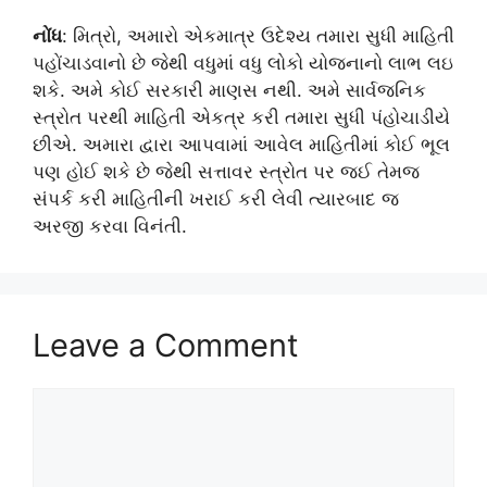
નોંધ
: મિત્રો, અમારો એકમાત્ર ઉદેશ્ય તમારા સુધી માહિતી
પહોંચાડવાનો છે જેથી વધુમાં વધુ લોકો યોજનાનો લાભ લઇ
શકે. અમે કોઈ સરકારી માણસ નથી. અમે સાર્વજનિક
સ્ત્રોત પરથી માહિતી એકત્ર કરી તમારા સુધી પંહોચાડીયે
છીએ. અમારા દ્વારા આપવામાં આવેલ માહિતીમાં કોઈ ભૂલ
પણ હોઈ શકે છે જેથી સત્તાવર સ્ત્રોત પર જઈ તેમજ
સંપર્ક કરી માહિતીની ખરાઈ કરી લેવી ત્યારબાદ જ
અરજી કરવા વિનંતી.
Leave a Comment
Comment