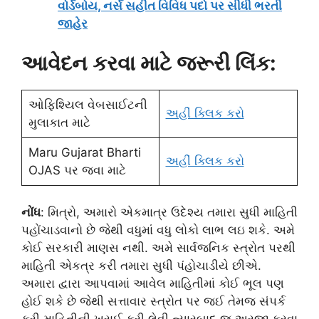
વોર્ડબોય, નર્સ સહીત વિવિધ પદો પર સીધી ભરતી
જાહેર
આવેદન કરવા માટે જરૂરી લિંક:
ઓફિશ્યિલ વેબસાઈટની
અહીં ક્લિક કરો
મુલાકાત માટે
Maru Gujarat Bharti
અહીં ક્લિક કરો
OJAS પર જવા માટે
નોંધ
: મિત્રો, અમારો એકમાત્ર ઉદેશ્ય તમારા સુધી માહિતી
પહોંચાડવાનો છે જેથી વધુમાં વધુ લોકો લાભ લઇ શકે. અમે
કોઈ સરકારી માણસ નથી. અમે સાર્વજનિક સ્ત્રોત પરથી
માહિતી એકત્ર કરી તમારા સુધી પંહોચાડીયે છીએ.
અમારા દ્વારા આપવામાં આવેલ માહિતીમાં કોઈ ભૂલ પણ
હોઈ શકે છે જેથી સત્તાવાર સ્ત્રોત પર જઈ તેમજ સંપર્ક