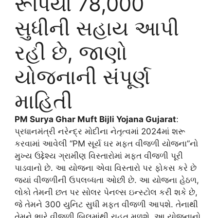
રૂપિયા 78,000
સુધીની સહાય આપી
રહી છે, જાણો
યોજનાની સંપૂર્ણ
માહિતી
PM Surya Ghar Muft Bijli Yojana Gujarat
:
પ્રધાનમંત્રી નરેન્દ્ર મોદીના નેતૃત્વમાં 2024માં શરૂ
કરવામાં આવેલી “PM સૂર્ય ઘર મફત વીજળી યોજના”નો
મુખ્ય ઉદ્દેશ્ય ગ્રામીણ વિસ્તારોમાં મફત વીજળી પૂરી
પાડવાનો છે. આ યોજના એવા વિસ્તારો પર ફોકસ કરે છે
જ્યાં વીજળીની ઉપલબ્ધતા ઓછી છે. આ યોજના હેઠળ,
લોકો તેમની છત પર સોલર પેનલ્સ ઇન્સ્ટોલ કરી શકે છે,
જે તેમને 300 યુનિટ સુધી મફત વીજળી આપશે. તેનાથી
તેમને ભારે વીજળી બિલમાંથી રાહત મળશે. આ યોજનાનો