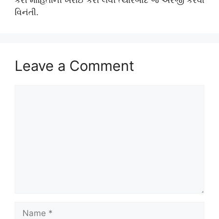
કરી માહિતીની ખરાઈ કરી લેવી ત્યારબાદ જ અરજી કરવા
વિનંતી.
Leave a Comment
Comment
Name