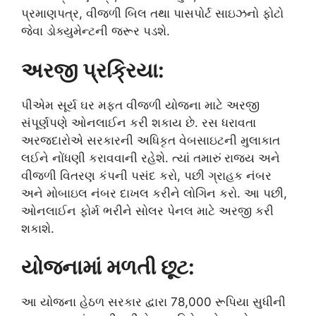
પ્રમાણપત્ર, વીજળી બિલ તથા પાસપોર્ટ સાઇઝનો ફોટો
જેવા ડોક્યુમેન્ટની જરૂર પડશે.
અરજી પ્રક્રિયા:
પીએમ સૂર્ય ઘર મફત વીજળી યોજના માટે અરજી
સંપૂર્ણપણે ઓનલાઈન કરી શકાય છે. રસ ધરાવતા
અરજદારોએ સરકારની અધિકૃત વેબસાઇટની મુલાકાત
લઈને નોંધણી કરાવવાની રહેશે. ત્યાં તમારું રાજ્ય અને
વીજળી વિતરણ કંપની પસંદ કરો, પછી ગ્રાહક નંબર
અને મોબાઇલ નંબર દાખલ કરીને લોગિન કરો. આ પછી,
ઓનલાઈન ફોર્મ ભરીને સોલર પેનલ માટે અરજી કરી
શકાશે.
યોજનામાં મળતી છૂટ:
આ યોજના હેઠળ સરકાર દ્વારા 78,000 રૂપિયા સુધીની