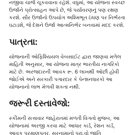
નજીવા ચાર્જ ચૂકવવાના રહેશે. વધુમાં, આ યોજના સ્વચ્છ
ઉર્જાને પ્રોત્સાહન આપે છે, જે પર્યાવરણનું પણ રક્ષણ
કરશે. સૌર ઉર્જાનો ઉપયોગ અશ્મિભૂત ઇંધણ પર નિર્ભરતા
ઘટાડશે, જે દેશને ઉર્જા આત્મનિર્ભર બનવામાં મદદ કરશે.
પાત્રતા:
યોજનાની ઓફિશ્યિયલ વેબસાઈટ દ્વારા જાણવા મળેલ
માહિતી અનુસાર, આ યોજના માત્ર ભારતીય નાગરિકો
માટે છે. અરજદારની આવક રૂ. 6 લાખથી ઓછી હોવી
જોઈએ અને સરકારી પગારદાર કે પેન્શનધારકો આ
યોજનાનો લાભ મેળવી શકતા નથી.
જરૂરી દસ્તાવેજો:
સ્કીમની સત્તાવાર જાહેરાતમાં મળતી વિગતો મુજબ, આ
યોજનામાં અરજી કરવા માટે આધાર કાર્ડ, રેશન કાર્ડ,
આવક પ્રમાણપત્ર, સરનામાનો પુરા,વો જાતિ