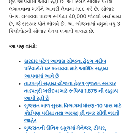
છૂટ આપવામાં આવી રહી છે. આ રિબેટ સોલાર પેનલ
લગાવવાના ખર્ચને આવરી લેવામાં મદદ કરે છે. સોલાર
પેનલ લગાવવા પાછળ રૂપિયા 40,000 જેટલો ખર્ચ થાય
છે, જે સરકાર પોતે ભોગવે છે. આ યોજનામાં વધુમાં વધુ 3
કિલોવોટની સોલાર પેનલ લગાવી શકાય છે.
આ પણ વાંચો:
સરદાર પટેલ આવાસ યોજના હેઠળ ગરીબ
પરિવારોને ઘર બનાવવા માટે આર્થિક સહાય
આપવામાં આવે છે
તાડપત્રી સહાય યોજના હેઠળ ગુજરાત સરકાર
તાડપત્રી ખરીદવા માટે રૂપિયા 1,875 ની સહાય
આપી રહી છે
ગુજરાત બાળ સુરક્ષા વિભાગમાં ધોરણ-10 પાસ માટે
કોઈપણ પરીક્ષા તથા અરજી ફી વગર સીધી ભરતી
જાહેર
ગુજરાતની સૈનિક સ્કૂલમાં મેનેજર, ટીચર,