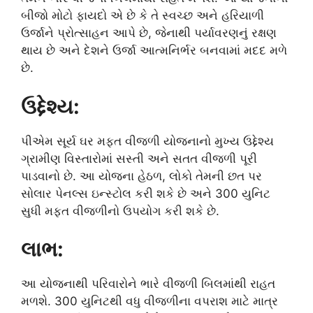
બીજો મોટો ફાયદો એ છે કે તે સ્વચ્છ અને હરિયાળી
ઉર્જાને પ્રોત્સાહન આપે છે, જેનાથી પર્યાવરણનું રક્ષણ
થાય છે અને દેશને ઉર્જા આત્મનિર્ભર બનવામાં મદદ મળે
છે.
ઉદ્દેશ્ય:
પીએમ સૂર્ય ઘર મફત વીજળી યોજનાનો મુખ્ય ઉદ્દેશ્ય
ગ્રામીણ વિસ્તારોમાં સસ્તી અને સતત વીજળી પૂરી
પાડવાનો છે. આ યોજના હેઠળ, લોકો તેમની છત પર
સોલાર પેનલ્સ ઇન્સ્ટોલ કરી શકે છે અને 300 યુનિટ
સુધી મફત વીજળીનો ઉપયોગ કરી શકે છે.
લાભ:
આ યોજનાથી પરિવારોને ભારે વીજળી બિલમાંથી રાહત
મળશે. 300 યુનિટથી વધુ વીજળીના વપરાશ માટે માત્ર