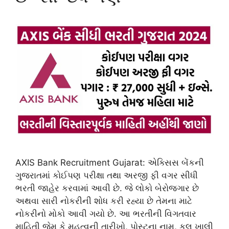
AXIS Bank Recruitment Gujarat: એક્સિસ બેંકની
ગુજરાતમાં કોઈપણ પરીક્ષા તથા અરજી ફી વગર સીધી
ભરતી જાહેર કરવામાં આવી છે. જે લોકો બેરોજગાર છે
અથવા સારી નોકરીની શોધ કરી રહ્યા છે તેમના માટે
નોકરીનો મોકો આવી ગયો છે. આ ભરતીની વિગતવાર
માહિતી જેમ કે મહત્વની તારીખો, પોસ્ટના નામ, કુલ ખાલી