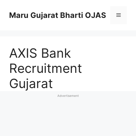
Skip
to
Maru Gujarat Bharti OJAS
Menu
content
AXIS Bank
Recruitment
Gujarat
Advertisement