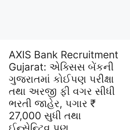
AXIS Bank Recruitment
Gujarat: એક્સિસ બેંકની
ગુજરાતમાં કોઈપણ પરીક્ષા
તથા અરજી ફી વગર સીધી
ભરતી જાહેર, પગાર ₹
27,000 સુધી તથા
ઈન્સેન્ટિવ પણ